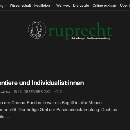
rg
Wissenschaft
Feuilleton
Weltweit
Die Letzte
Online exklusiv
Über 
ntiere und Individualist:innen
 Janda
16. DEZEMBER 2021
0
n der Corona-Pandemie war ein Begriff in aller Munde:
mmunität. Der heilige Gral der Pandemiebekämpfung. Doch es
ts ...