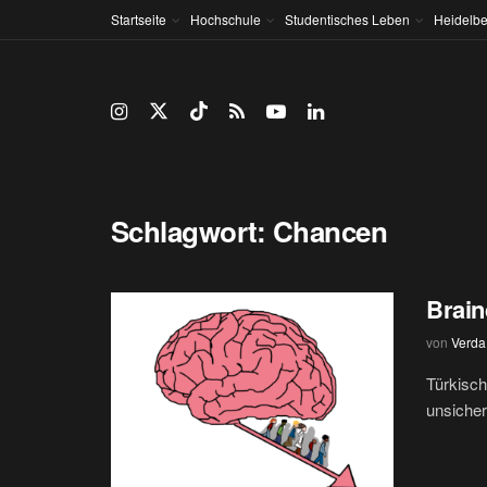
Startseite
Hochschule
Studentisches Leben
Heidelbe
Schlagwort:
Chancen
Brain
von
Verda
Türkisc
unsicher