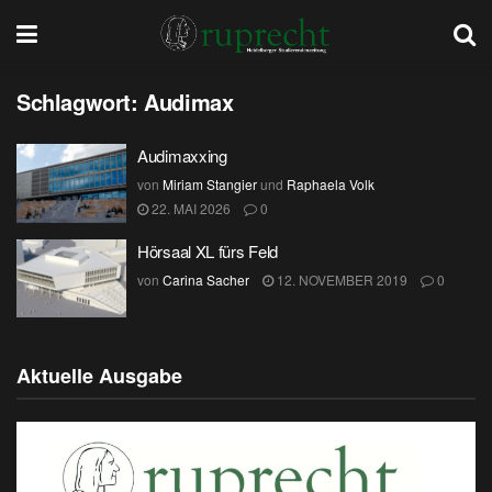
Schlagwort:
Audimax
Audimaxxing
von
Miriam Stangier
und
Raphaela Volk
22. MAI 2026
0
Hörsaal XL fürs Feld
von
Carina Sacher
12. NOVEMBER 2019
0
Aktuelle Ausgabe