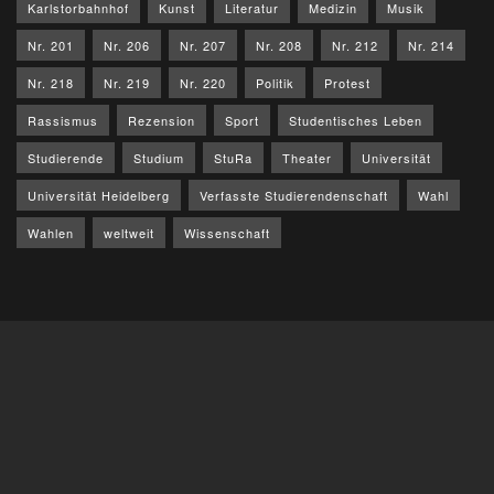
Karlstorbahnhof
Kunst
Literatur
Medizin
Musik
Nr. 201
Nr. 206
Nr. 207
Nr. 208
Nr. 212
Nr. 214
Nr. 218
Nr. 219
Nr. 220
Politik
Protest
Rassismus
Rezension
Sport
Studentisches Leben
Studierende
Studium
StuRa
Theater
Universität
Universität Heidelberg
Verfasste Studierendenschaft
Wahl
Wahlen
weltweit
Wissenschaft