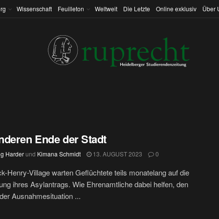
rg
Wissenschaft
Feuilleton
Weltweit
Die Letzte
Online exklusiv
Über 
deren Ende der Stadt
ig Harder
und
Kimana Schmidt
13. AUGUST 2023
0
ck-Henry-Village warten Geflüchtete teils monatelang auf die
ung ihres Asylantrags. Wie Ehrenamtliche dabei helfen, den
n der Ausnahmesituation ...