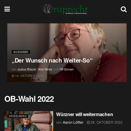
AUSGABE
„Der Wunsch nach Weiter-So“
von
Justus Brauer
,
Vera Neise
und
Till Gonser
14. OKTOBER 2023
OB-Wahl 2022
Würzner will weitermachen
HEIDELBERG
von
Aaron Löffler
28. OKTOBER 2022