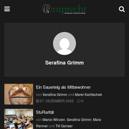
Serafina Grimm
Ein Sauerteig als Mitbewohner
von
Serafina Grimm
und
Marei Karlitschek
27. DEZEMBER 2025
0
StuRarität
von
Marco Winzen
,
Serafina Grimm
,
Mara
Renner
und
Till Gonser