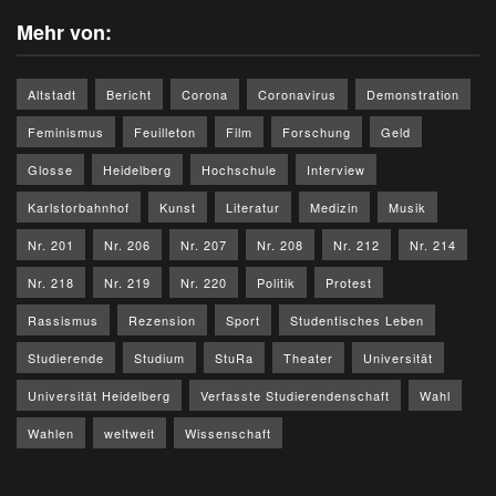
Mehr von:
Altstadt
Bericht
Corona
Coronavirus
Demonstration
Feminismus
Feuilleton
Film
Forschung
Geld
Glosse
Heidelberg
Hochschule
Interview
Karlstorbahnhof
Kunst
Literatur
Medizin
Musik
Nr. 201
Nr. 206
Nr. 207
Nr. 208
Nr. 212
Nr. 214
Nr. 218
Nr. 219
Nr. 220
Politik
Protest
Rassismus
Rezension
Sport
Studentisches Leben
Studierende
Studium
StuRa
Theater
Universität
Universität Heidelberg
Verfasste Studierendenschaft
Wahl
Wahlen
weltweit
Wissenschaft