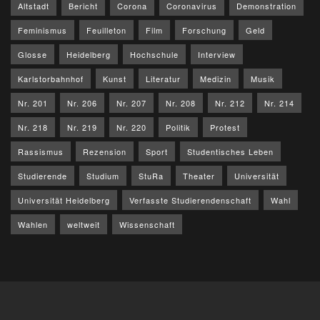
Altstadt
Bericht
Corona
Coronavirus
Demonstration
Feminismus
Feuilleton
Film
Forschung
Geld
Glosse
Heidelberg
Hochschule
Interview
Karlstorbahnhof
Kunst
Literatur
Medizin
Musik
Nr. 201
Nr. 206
Nr. 207
Nr. 208
Nr. 212
Nr. 214
Nr. 218
Nr. 219
Nr. 220
Politik
Protest
Rassismus
Rezension
Sport
Studentisches Leben
Studierende
Studium
StuRa
Theater
Universität
Universität Heidelberg
Verfasste Studierendenschaft
Wahl
Wahlen
weltweit
Wissenschaft