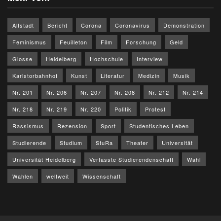
Altstadt
Bericht
Corona
Coronavirus
Demonstration
Feminismus
Feuilleton
Film
Forschung
Geld
Glosse
Heidelberg
Hochschule
Interview
Karlstorbahnhof
Kunst
Literatur
Medizin
Musik
Nr. 201
Nr. 206
Nr. 207
Nr. 208
Nr. 212
Nr. 214
Nr. 218
Nr. 219
Nr. 220
Politik
Protest
Rassismus
Rezension
Sport
Studentisches Leben
Studierende
Studium
StuRa
Theater
Universität
Universität Heidelberg
Verfasste Studierendenschaft
Wahl
Wahlen
weltweit
Wissenschaft