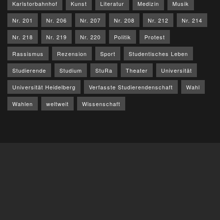
Karlstorbahnhof
Kunst
Literatur
Medizin
Musik
Nr. 201
Nr. 206
Nr. 207
Nr. 208
Nr. 212
Nr. 214
Nr. 218
Nr. 219
Nr. 220
Politik
Protest
Rassismus
Rezension
Sport
Studentisches Leben
Studierende
Studium
StuRa
Theater
Universität
Universität Heidelberg
Verfasste Studierendenschaft
Wahl
Wahlen
weltweit
Wissenschaft