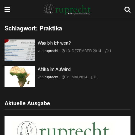
Schlagwort:
Praktika
Was bin ich wert?
von
ruprecht
13. DEZEMBER 2014
1
Afrika im Aufwind
von
ruprecht
31. MAI 2014
0
Aktuelle Ausgabe