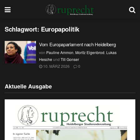
Schlagwort:
Europapolitik
Vom Europaparlament nach Heidelberg
von
Pauline Ammon
,
Moritz Eigenbrod
,
Lukas
Hesche
und
Till Gonser
10. MÄRZ 2026
0
Aktuelle Ausgabe