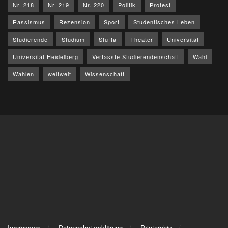
Nr. 218
Nr. 219
Nr. 220
Politik
Protest
Rassismus
Rezension
Sport
Studentisches Leben
Studierende
Studium
StuRa
Theater
Universität
Universität Heidelberg
Verfasste Studierendenschaft
Wahl
Wahlen
weltweit
Wissenschaft
Impressum
Datenschutzerklärung
Printarchiv