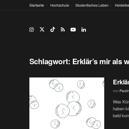
Startseite
Hochschule
Studentisches Leben
Heidelbe
Schlagwort:
Erklär’s mir als 
Erklä
von
Pauli
Was Küns
haben kö
bald kom