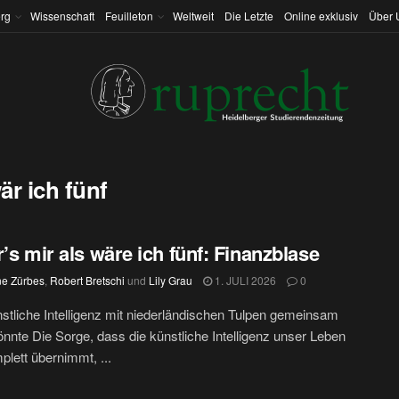
rg
Wissenschaft
Feuilleton
Weltweit
Die Letzte
Online exklusiv
Über 
wär ich fünf
r’s mir als wäre ich fünf: Finanzblase
ne Zürbes
,
Robert Bretschi
und
Lily Grau
1. JULI 2026
0
tliche Intelligenz mit niederländischen Tulpen gemeinsam
nnte Die Sorge, dass die künstliche Intelligenz unser Leben
plett übernimmt, ...