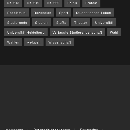
Nr. 218
Nr. 219
Nr. 220
Politik
Protest
Rassismus
Rezension
Sport
Studentisches Leben
Studierende
Studium
StuRa
Theater
Universität
Universität Heidelberg
Verfasste Studierendenschaft
Wahl
Wahlen
weltweit
Wissenschaft
Impressum
Datenschutzerklärung
Printarchiv