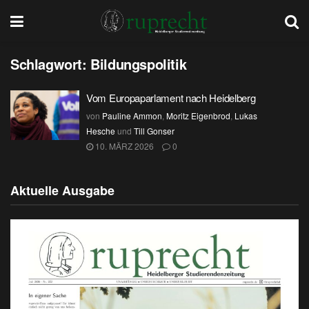
Schlagwort:
Bildungspolitik
Vom Europaparlament nach Heidelberg
von
Pauline Ammon
,
Moritz Eigenbrod
,
Lukas
Hesche
und
Till Gonser
10. MÄRZ 2026
0
Aktuelle Ausgabe