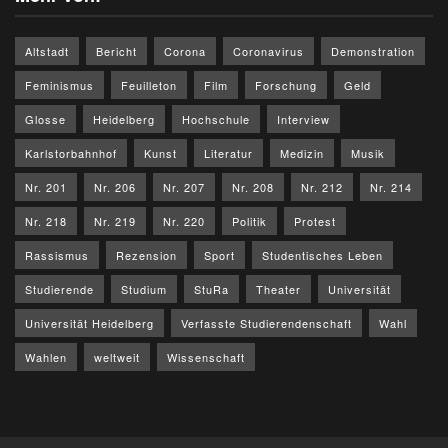
Altstadt
Bericht
Corona
Coronavirus
Demonstration
Feminismus
Feuilleton
Film
Forschung
Geld
Glosse
Heidelberg
Hochschule
Interview
Karlstorbahnhof
Kunst
Literatur
Medizin
Musik
Nr. 201
Nr. 206
Nr. 207
Nr. 208
Nr. 212
Nr. 214
Nr. 218
Nr. 219
Nr. 220
Politik
Protest
Rassismus
Rezension
Sport
Studentisches Leben
Studierende
Studium
StuRa
Theater
Universität
Universität Heidelberg
Verfasste Studierendenschaft
Wahl
Wahlen
weltweit
Wissenschaft