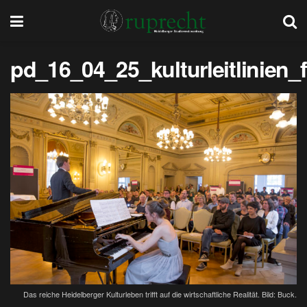
pd_16_04_25_kulturleitlinien_
Das reiche Heidelberger Kulturleben trifft auf die wirtschaftliche Realität. Bild: Buck.