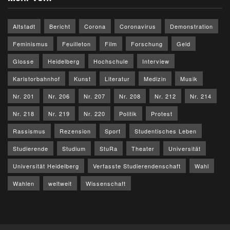
Altstadt
Bericht
Corona
Coronavirus
Demonstration
Feminismus
Feuilleton
Film
Forschung
Geld
Glosse
Heidelberg
Hochschule
Interview
Karlstorbahnhof
Kunst
Literatur
Medizin
Musik
Nr. 201
Nr. 206
Nr. 207
Nr. 208
Nr. 212
Nr. 214
Nr. 218
Nr. 219
Nr. 220
Politik
Protest
Rassismus
Rezension
Sport
Studentisches Leben
Studierende
Studium
StuRa
Theater
Universität
Universität Heidelberg
Verfasste Studierendenschaft
Wahl
Wahlen
weltweit
Wissenschaft