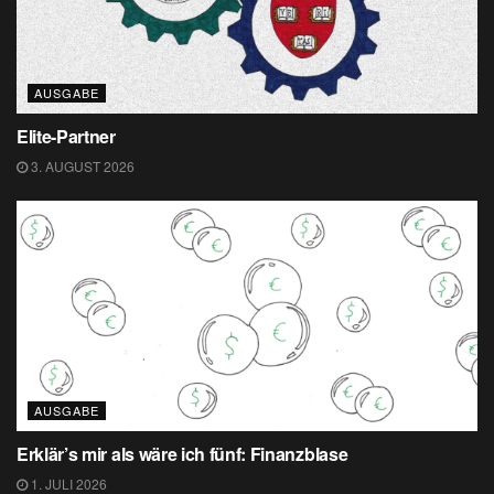
AUSGABE
Elite-Partner
3. AUGUST 2026
AUSGABE
Erklär’s mir als wäre ich fünf: Finanzblase
1. JULI 2026