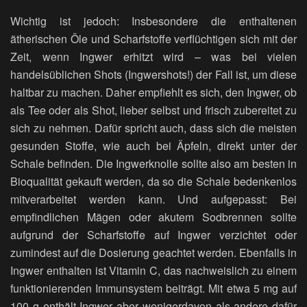
Wichtig ist jedoch: Insbesondere die enthaltenen
ätherischen Öle und Scharfstoffe verflüchtigen sich mit der
Zeit, wenn Ingwer erhitzt wird – was bei vielen
handelsüblichen Shots (Ingwershots!) der Fall ist, um diese
haltbar zu machen. Daher empfiehlt es sich, den Ingwer, ob
als Tee oder als Shot, lieber selbst und frisch zubereitet zu
sich zu nehmen. Dafür spricht auch, dass sich die meisten
gesunden Stoffe, wie auch bei Äpfeln, direkt unter der
Schale befinden. Die Ingwerknolle sollte also am besten in
Bioqualität gekauft werden, da so die Schale bedenkenlos
mitverarbeitet werden kann. Und aufgepasst: Bei
empfindlichen Mägen oder akutem Sodbrennen sollte
aufgrund der Scharfstoffe auf Ingwer verzichtet oder
zumindest auf die Dosierung geachtet werden. Ebenfalls in
Ingwer enthalten ist Vitamin C, das nachweislich zu einem
funktionierenden Immunsystem beiträgt. Mit etwa 5 mg auf
100 g enthält Ingwer aber wenigerdavon als andere dafür