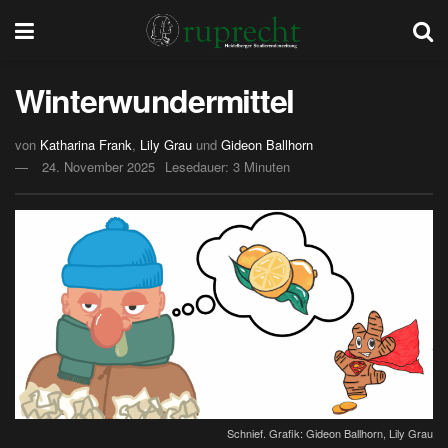
Winterwundermittel
von
Katharina Frank
,
Lily Grau
und
Gideon Ballhorn
24. November 2025
Lesedauer: 3 Minuten
Schnief. Grafik: Gideon Ballhorn, Lily Grau