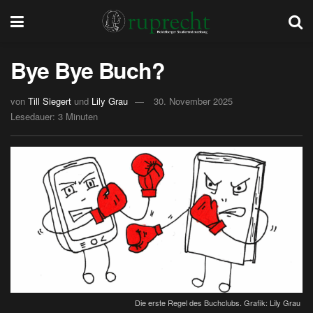
Bye Bye Buch?
von
Till Siegert
und
Lily Grau
30. November 2025
Lesedauer: 3 Minuten
Die erste Regel des Buchclubs. Grafik: Lily Grau