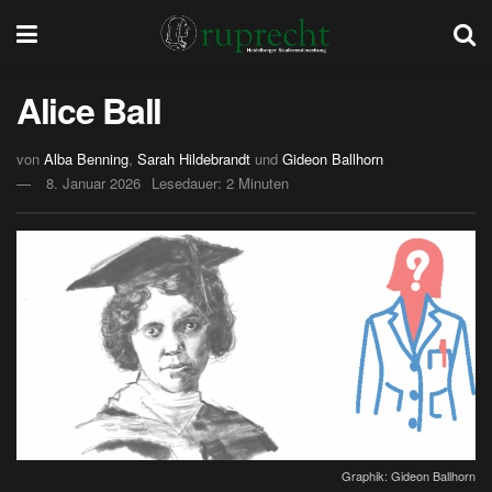
Alice Ball
von
Alba Benning
,
Sarah Hildebrandt
und
Gideon Ballhorn
8. Januar 2026
Lesedauer: 2 Minuten
Graphik: Gideon Ballhorn