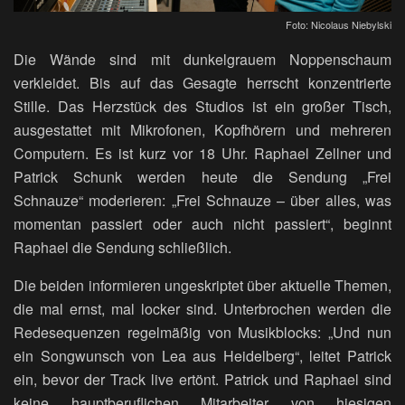
Foto: Nicolaus Niebylski
Die Wände sind mit dunkelgrauem Noppenschaum
verkleidet. Bis auf das Gesagte herrscht konzentrierte
Stille. Das Herzstück des Studios ist ein großer Tisch,
ausgestattet mit Mikrofonen, Kopfhörern und mehreren
Computern. Es ist kurz vor 18 Uhr. Raphael Zellner und
Patrick Schunk werden heute die Sendung „Frei
Schnauze“ moderieren: „Frei Schnauze – über alles, was
momentan passiert oder auch nicht passiert“, beginnt
Raphael die Sendung schließlich.
Die beiden informieren ungeskriptet über aktuelle Themen,
die mal ernst, mal locker sind. Unterbrochen werden die
Redesequenzen regelmäßig von Musikblocks: „Und nun
ein Songwunsch von Lea aus Heidelberg“, leitet Patrick
ein, bevor der Track live ertönt. Patrick und Raphael sind
keine hauptberuflichen Mitarbeiter von hiesigen