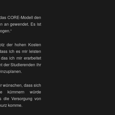
ab das CORE-Modell den
nn an gewendet. Es ist
zogen.“
otz der hohen Kosten
dass ich es mir leisten
as ich mir erarbeitet
t der Studierenden ihr
einzuplanen.
ir wünschen, dass sich
he kümmern würde
ss die Versorgung von
 kurz komme.