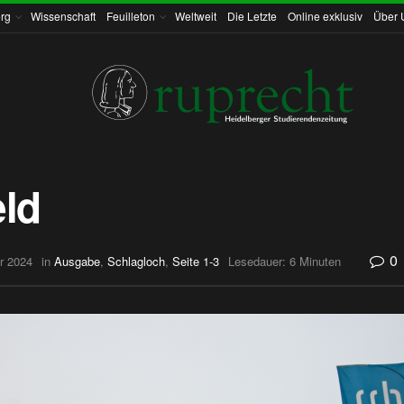
rg
Wissenschaft
Feuilleton
Weltweit
Die Letzte
Online exklusiv
Über 
eld
0
r 2024
in
Ausgabe
,
Schlagloch
,
Seite 1-3
Lesedauer: 6 Minuten