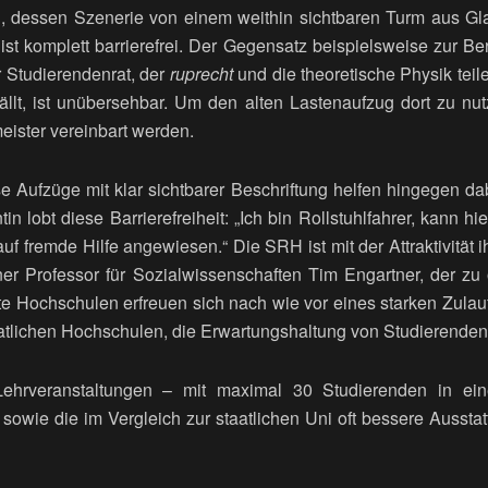
dessen Szenerie von einem weithin sichtbaren Turm aus Gla
 ist komplett barrierefrei. Der Gegensatz beispielsweise zur Berg
r Studierendenrat, der
ruprecht
und die theoretische Physik teil
lt, ist unübersehbar. Um den alten Lastenaufzug dort zu nu
ister vereinbart werden.
e Aufzüge mit klar sichtbarer Beschriftung helfen hingegen
in lobt diese Barrierefreiheit: „Ich bin Rollstuhlfahrer, kann hi
auf fremde Hilfe angewiesen.“ Die SRH ist mit der Attraktivität
lner Professor für Sozialwissenschaften Tim Engartner, der z
vate Hochschulen erfreuen sich nach wie vor eines starken Zulauf
atlichen Hochschulen, die Erwartungshaltung von Studierenden
 Lehrveranstaltungen – mit maximal 30 Studierenden in ei
owie die im Vergleich zur staatlichen Uni oft bessere Ausstat