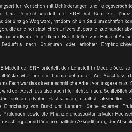
ungsort für Menschen mit Behinderungen und Kriegsversehrte,
te. Das Unterrichtsmodell der SRH hat Sam klar überze
 der einzige Weg wäre, mit dem ich ein Studium schaffen kön
gen, die an einer staatlichen Universität parallel zueinander abv
t neurodivers: Unter diesen Begriff fallen zum Beispiel Autis
Bedürfnis nach Strukturen oder erhöhter Empfindlichke
Modell der SRH unterteilt den Lehrstoff in Modulblöcke von
dulblöcke wird nur ein Thema behandelt. Am Abschluss d
ams Fach war das oft eine schriftliche Arbeit von insgesamt 2
 wird der Abschluss also auch hier nicht einfach. Schließlich 
r meisten privaten Hochschulen, staatlich akkreditiert. Da
ne Einrichtung von Bund und Ländern. Seine externen Prüf
nd Prüfungen sowie die Finanzierungsstruktur privater Hochs
 ausschlaggebend für eine staatliche Akkreditierung der Absch