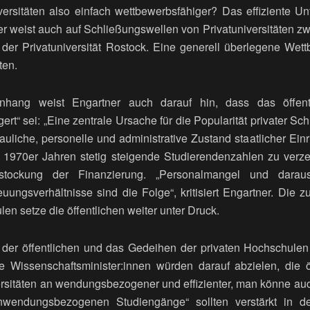
versitäten also einfach wettbewerbsfähiger? Das effiziente
er weist auch auf Schließungswellen von Privatuniversitäten 
 der Privatuniversität Rostock. Eine generell überlegene Wett
ten.
hang weist Engartner auch darauf hin, dass das öffentl
ert“ sei: „Eine zentrale Ursache für die Popularität privater 
 bauliche, personelle und administrative Zustand staatlicher Ei
n 1970er Jahren stetig steigende Studierendenzahlen zu verz
stockung der Finanzierung. „Personalmangel und daraus 
euungsverhältnisse sind die Folge“, kritisiert Engartner. Die
en setze die öffentlichen weiter unter Druck.
 der öffentlichen und das Gedeihen der privaten Hochschulen 
ele Wissenschaftsminister:innen würden darauf abzielen, die 
ersitäten an wendungsbezogener und effizienter, man könne auc
nwendungsbezogenen Studiengänge“ sollten verstärkt in den