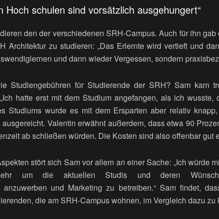
en Hoch schulen sind vorsätzlich ausgehungert“
 Studieren den der verschiedenen SRH-Campus. Auch für ihn g
 Architektur zu studieren: „Das Erlernte wird vertieft und da
Auswendiglernen und dann wieder Vergessen, sondern praxisbe
die Studiengebühren für Studierende der SRH? Sam kam tr
: „Ich hatte erst mit dem Studium angefangen, als ich wusste, 
 Studiums wurde es mit dem Ersparten aber relativ knapp, d
h ausgereicht. Valentin erwähnt außerdem, dass etwa 90 Prozen
enzeit ab schließen würden. Die Kosten sind also offenbar gut 
spekten stört sich Sam vor allem an einer Sache: „Ich würde m
mehr um die aktuellen Studis und deren Wünsc
n anzuwerben und Marketing zu betreiben.“ Sam findet, da
udierenden, die am SRH-Campus wohnen, im Vergleich dazu zu