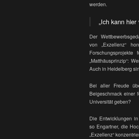
werden.
„Ich kann hier
Der Wettbewerbsgeda
von „Exzellenz“ hon
Forschungsprojekte
„Matthäusprinzip“: W
Auch in Heidelberg si
Bei aller Freude üb
Beigeschmack einer f
Universität geben?
Die Entwicklungen in
so Engartner, die Hoc
„Exzellenz“ konzentrie