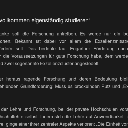
 vollkommen eigenständig studieren“
nke soll die Forschung antreiben. Es werde nur ein be
oriert. Bekannt ist dabei vor allem die Exzellenzinitia
 fördern soll. Das bedeute laut Engartner Förderung na
er die Voraussetzungen für gute Forschung habe, dem werd
nd zwei sogenannte Exzellenzcluster angesiedelt.
er heraus ragende Forschung und deren Bedeutung bleib
ehlenden Grundförderung: Muss es bröckelnden Putz und „Ex
 der Lehre und Forschung, bei der private Hochschulen vora
hschullehre selbst. Indem sich die Lehre auf Anwendbarkeit
re, ginge einer ihrer zentraler Aspekte verloren: „Die Einheit 