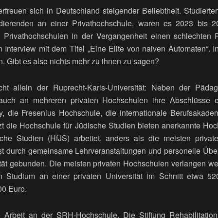
 erfreuen sich in Deutschland steigender Beliebtheit. Studier
dierenden an einer Privathochschule, waren es 2023 bis 2
 Privathochschulen in der Vergangenheit einen schlechten Ru
Interview mit dem Titel „Eine Elite von naiven Automaten“. In
n. Gibt es also nichts mehr zu ihnen zu sagen?
cht allein der Ruprecht-Karls-Universität: Neben der Päd
auch an mehreren privaten Hochschulen ihre Abschlüsse er
ity, die Fresenius Hochschule, die internationale Berufsaka
t die Hochschule für Jüdische Studien bieten anerkannte Ho
che Studien (HfJS) arbeitet, anders als die meisten privat
 ist durch gemeinsame Lehrveranstaltungen und personelle Ü
sität gebunden. Die meisten privaten Hochschulen verlangen we
n Studium an einer privaten Universität im Schnitt etwa 5
00 Euro.
e Arbeit an der SRH-Hochschule. Die Stiftung Rehabilitation