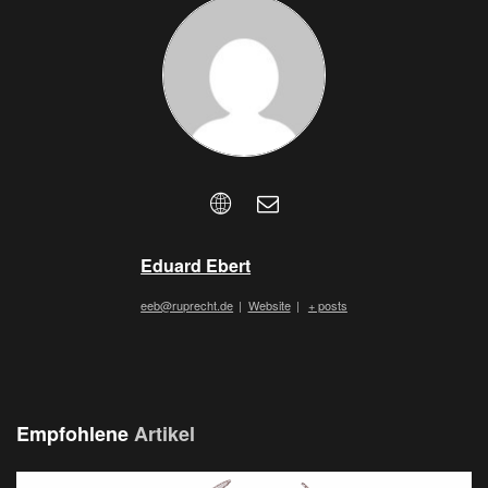
Eduard Ebert
eeb@ruprecht.de
|
Website
|
+ posts
Empfohlene
Artikel