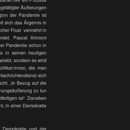
d getätigter Äußerungen
ginn der Pandemie ist
t sich das Ärgernis in
icher Frust vermehrt in
ndet. Pascal Arimont
 der Pandemie schon in
ts in seinen heutigen
gelebt, sondern es wird
itiker:innen, die man
Nachrichtendienst sich
cht. „In Bezug auf die
Meinungsäußerung zu tun
tfertigen ist“. Daneben
t, in einer Demokratie
e Demokratie und der