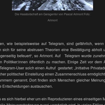
Die Hassbotschaft am Garagentor von Pascal Arimont Foto:
Arimont
n, wie beispielsweise auf Telegram, sind gefährlich, wen
sich für seine abstrusen Theorien eine Bestätigung abholt u
enseitig befeuert“, so Arimont. Auf Telegram wurde zuneh
n Politiker:innen öffentlich zu machen. Einige Zeit vor dem
egram-User solch einen Aufruf gestartet: „Initiative Privatad
icher politischer Einstellung einen Zusammenschluss ermöglicht
mmern genannt. Dort finden sich Menschen gleicher Meinung 
he Entscheidungen austauschen.
s es sich hierbei eher um ein Reproduzieren eines einseitigen
elle Meinungsänderung quasi unmöglich wird. In vielen Fällen s