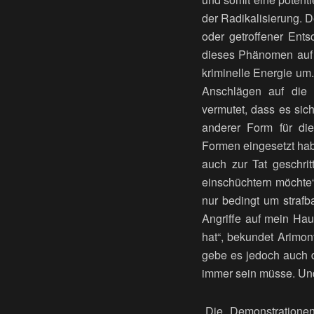
der Radikalisierung. D
oder getroffener Ent
dieses Phänomen auf T
kriminelle Energie um.
Anschlägen auf die P
vermutet, dass es sic
anderer Form für die
Formen eingesetzt habe
auch zur Tat geschri
einschüchtern möchte“
nur bedingt um strafb
Angriffe auf mein Haus
hat“, bekundet Arimont
gebe es jedoch auch d
immer sein müsse. Und
„Die Demonstratione