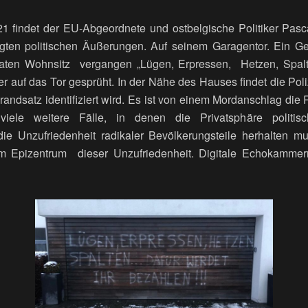
 findet der EU-Abgeordnete und ostbelgische Politiker Pasca
igten politischen Äußerungen. Auf seinem Garagentor. Ein Ge
aten Wohnsitz vergangen „Lügen, Erpressen, Hetzen, Spalt
ser auf das Tor gesprüht. In der Nähe des Hauses findet die Po
randsatz identifiziert wird. Es ist von einem Mordanschlag die R
 viele weitere Fälle, in denen die Privatsphäre politisc
 die Unzufriedenheit radikaler Bevölkerungsteile herhalten m
m Epizentrum dieser Unzufriedenheit. Digitale Echokamme