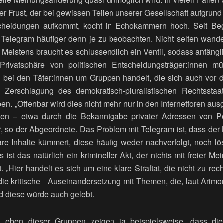
er Frust, der bei gewissen Teilen unserer Gesellschaft aufgrun
scheidungen aufkommt, kocht in Echokammern hoch. Seit Be
elegram häufiger denn je zu beobachten. Nicht selten wandel
 Meistens braucht es schlussendlich ein Ventil, sodass anfängl
rivatsphäre von politischen Entscheidungsträger:innen mü
h bei den Täter:innen um Gruppen handelt, die sich auch vor
 Zerschlagung des demokratisch-pluralistischen Rechtsstaa
n. „Offenbar wird dies nicht mehr nur in den Internetforen aus
tten – etwa durch die Bekanntgabe privater Adressen von Pol
, so der Abgeordnete. Das Problem mit Telegram ist, dass der 
are Inhalte kümmert, diese häufig weder nachverfolgt, noch lös
 ist das natürlich ein krimineller Akt, der nichts mit freier 
. „Hier handelt es sich um eine klare Straftat, die nicht zu rech
ie kritische Auseinandersetzung mit Themen, die, laut Arimon
 diese würde auch gelebt.
n eben dieser Gruppen zeigen ja beispielsweise, dass di