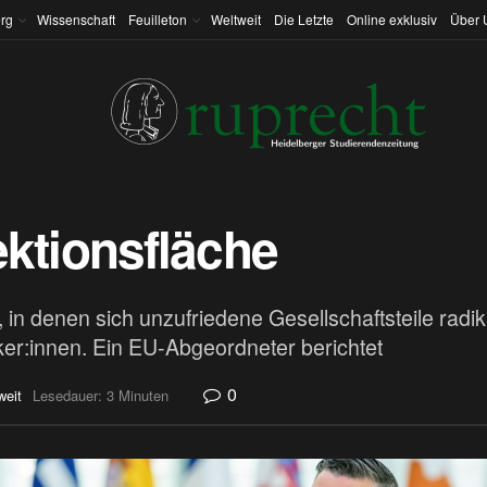
rg
Wissenschaft
Feuilleton
Weltweit
Die Letzte
Online exklusiv
Über 
jektionsfläche
in denen sich unzufriedene Gesellschaftsteile radi
iker:innen. Ein EU-Abgeordneter berichtet
0
weit
Lesedauer: 3 Minuten