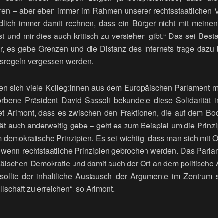
eren – aber eben immer im Rahmen unserer rechtsstaatlichen 
ändlich immer damit rechnen, dass ein Bürger nicht mit mein
st und mir dies auch kritisch zu verstehen gibt.“ Das sei Best
ker, es gebe Grenzen und die Distanz des Internets trage dazu 
sregeln vergessen werden.
n sich viele Kolleg:innen aus dem Europäischen Parlament mit 
storbene Präsident David Sassoli bekundete diese Solidaritä
et Arimont, dass es zwischen den Fraktionen, die auf dem Bo
ität auch anderweitig gebe – geht es zum Beispiel um die Prin
demokratische Prinzipien. Es sei wichtig, dass man sich mit Op
wenn rechtstaatliche Prinzipien gebrochen werden. Das Parlam
äischen Demokratie und damit auch der Ort an dem politisch
r sollte der inhaltliche Austausch der Argumente im Zentrum
lschaft zu erreichen“, so Arimont.