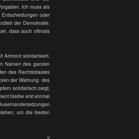
Vorgaben. Ich muss als
en Entscheidungen oder
andteil der Demokratie.
bei, dass auch oftmals
Arimont solidarisiert.
t im Namen des ganzen
den des Rechtsstaates
zipien der Wahrung des
fern solidarisch zeigt,
ent bleibe erst einmal
e Auseinandersetzungen
 stehen, um die besten
v