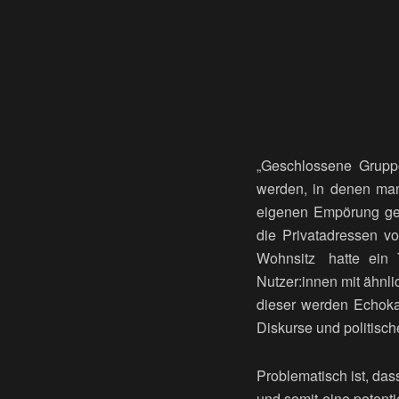
„Geschlossene Gruppe
werden, in denen man 
eigenen Empörung geg
die Privatadressen vo
Wohnsitz hatte ein Tel
Nutzer:innen mit ähnl
dieser werden Echoka
Diskurse und politisc
Problematisch ist, das
und somit eine potenti