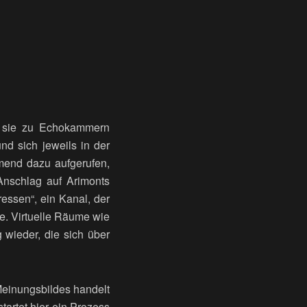
n sie zu Echokammern
nd sich jeweils in der
mend dazu aufgerufen,
 Anschlag auf Arimonts
ressen“, ein Kanal, der
e. Virtuelle Räume wie
wieder, die sich über
 Meinungsbildes handelt
tartet hier ein Prozess