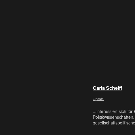
Carla Scheiff
+ posts
...interessiert sich fü
Politikwissenschaften.
gesellschaftspolitis