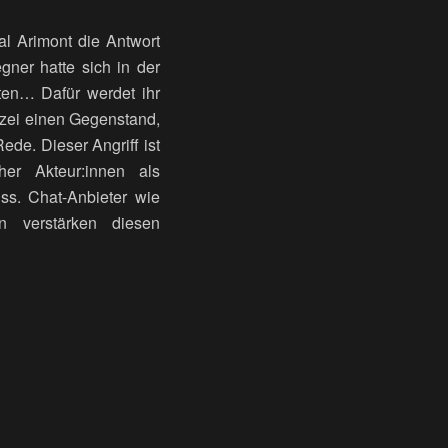
l Arimont die Antwort
gner hatte sich in der
en… Dafür werdet ihr
lizei einen Gegenstand,
ede. Dieser Angriff ist
her Akteur:innen als
uss. Chat-Anbieter wie
rn verstärken diesen