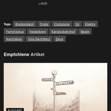
+ posts
Tags:
Breidenbach
Clubs
Clubszene
DJ
Elektro
Feminismus
Heidelberg
Karlstorbahnhof
Musik
Nachleben
Villa Nachttanz
Zena
Empfohlene
Artikel
AUSGABE