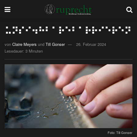
⠥⠝⠎⠊⠲⠓⠃⠁⠗⠑⠃⠁⠗⠗⠊⠑⠗⠑⠝
von
Claire Meyers
und
Till Gonser
26. Februar 2024
Lesedauer: 3 Minuten
Foto: Till Gonser