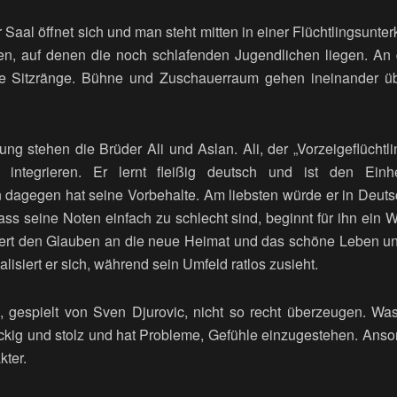
 Saal öffnet sich und man steht mitten in einer Flüchtlingsunt
etten, auf denen die noch schlafenden Jugendlichen liegen. An
die Sitzränge. Bühne und Zuschauerraum gehen ineinander üb
g stehen die Brüder Ali und Aslan. Ali, der „Vorzeigeflüchtli
integrieren. Er lernt fleißig deutsch und ist den Ein
 dagegen hat seine Vorbehalte. Am liebsten würde er in Deuts
dass seine Noten einfach zu schlecht sind, beginnt für ihn ein 
rliert den Glauben an die neue Heimat und das schöne Leben un
alisiert er sich, während sein Umfeld ratlos zusieht.
 gespielt von Sven Djurovic, nicht so recht überzeugen. Was f
ockig und stolz und hat Probleme, Gefühle einzugestehen. Anson
kter.