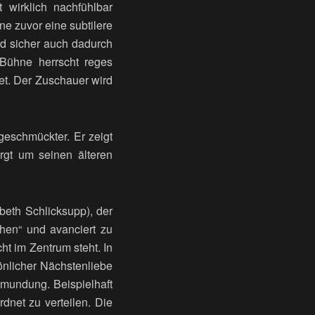
wirklich nachfühlbar
hne zuvor eine subtilere
d sicher auch dadurch
 Bühne herrscht reges
et. Der Zuschauer wird
geschmückter. Er zeigt
rgt um seinen älteren
abeth Schlicksupp), der
chen“ und avanciert zu
t im Zentrum steht. In
önlicher Nächstenliebe
rmundung. Beispielhaft
rdnet zu verteilen. Die