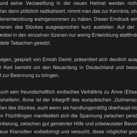
und seine Verzweiflung in der neuen Heimat werden nicht 
slan dann plötzlich radikalisiert, nimmt man das zur Kenntnis, o
llenentwicklung wahrgenommen zu haben. Dieser Eindruck wir
Szenen des Stückes ausgesprochen kurz ausfallen. Auf der
ei in den einzelnen Szenen nur wenig Entwicklung stattfind
ndete Tatsachen gesetzt.
gegen, gespielt von Emrah Demir, präsentiert sich deutlich aus
iger Kerl bemüht um den Neuanfang in Deutschland und beso
t zur Besinnung zu bringen.
 auch sein freundschaftlich erotisches Verhältnis zu Anne (Elis
gshelferin. Anne ist der Inbegriff des europäischen „Gutmens
ollen des Stückes, auch wenn sie handlungsmäßig überhaupt nich
en Flüchtlingen manifestiert sich die Spannung zwischen pers
tierung, zwischen gut gemeinter Hilfe und unbewusster Bevo
 neue Klamotten vorbeibringt und versucht, diese möglichst geo