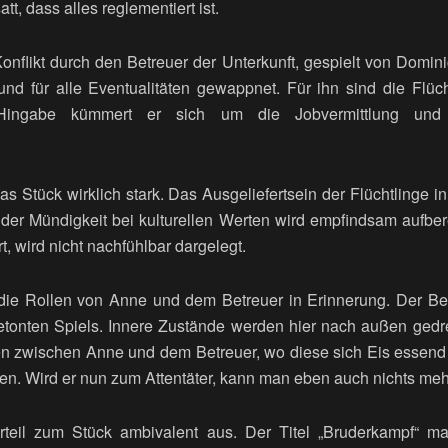
tt, dass alles reglementiert ist.
Konflikt durch den Betreuer der Unterkunft, gespielt von Domini
und für alle Eventualitäten gewappnet. Für ihn sind die Flüc
 Hingabe kümmert er sich um die Jobvermittlung und 
.
 das Stück wirklich stark. Das Ausgeliefertsein der Flüchtlinge i
er Mündigkeit bei kulturellen Werten wird empfindsam aufber
t, wird nicht nachfühlbar dargelegt.
die Rollen von Anne und dem Betreuer in Erinnerung. Der Betr
tonten Spiels. Innere Zustände werden hier nach außen gedr
en zwischen Anne und dem Betreuer, wo diese sich Eis essend d
ben. Wird er nun zum Attentäter, kann man eben auch nichts meh
Urteil zum Stück ambivalent aus. Der Titel „Bruderkampf“ 