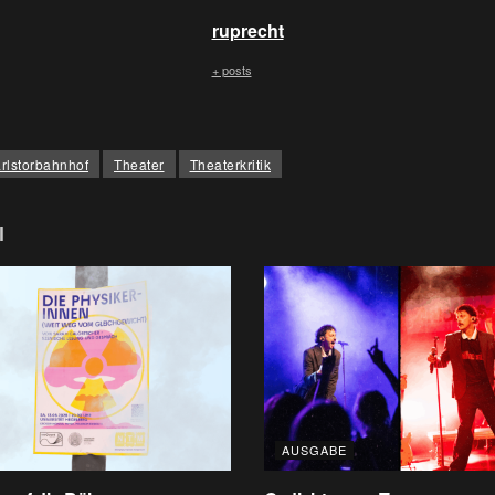
ruprecht
+ posts
rlstorbahnhof
Theater
Theaterkritik
l
AUSGABE