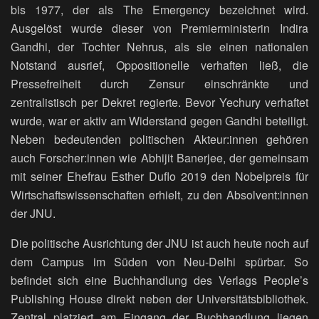
bis 1977, der als The Emergency bezeichnet wird.
Ausgelöst wurde dieser von Premierministerin Indira
Gandhi, der Tochter Nehrus, als sie einen nationalen
Notstand ausrief, Oppositionelle verhaften ließ, die
Pressefreiheit durch Zensur einschränkte und
zentralistisch per Dekret regierte. Bevor Yechury verhaftet
wurde, war er aktiv am Widerstand gegen Gandhi beteiligt.
Neben bedeutenden politischen Akteur:innen gehören
auch Forscher:innen wie Abhijit Banerjee, der gemeinsam
mit seiner Ehefrau Esther Duflo 2019 den Nobelpreis für
Wirtschaftswissenschaften erhielt, zu den Absolvent:innen
der JNU.
Die politische Ausrichtung der JNU ist auch heute noch auf
dem Campus im Süden von Neu-Delhi spürbar. So
befindet sich eine Buchhandlung des Verlags People’s
Publishing House direkt neben der Universitätsbibliothek.
Zentral platziert am Eingang der Buchhandlung liegen