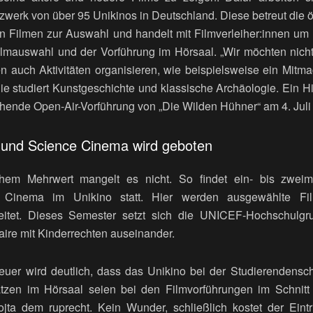
erk von über 95 Unikinos in Deutschland. Diese betreut die ört
n Filmen zur Auswahl und handelt mit Filmverleiher:innen um 
Filmauswahl und der Vorführung im Hörsaal. „Wir möchten nicht
n auch Aktivitäten organisieren, wie beispielsweise ein Mitm
. Sie studiert Kunstgeschichte und klassische Archäologie. Ein 
tehende Open-Air-Vorführung von „Die Wilden Hühner“ am 4. Juli
 und Science Cinema wird geboten
em Mehrwert mangelt es nicht. So findet ein- bis zwei
 Cinema im Unikino statt. Hier werden ausgewählte Fil
gleitet. Dieses Semester setzt sich die UNICEF-Hochschul
aire mit Kinderrechten auseinander.
uer wird deutlich, dass das Unikino bei der Studierendensc
zen im Hörsaal seien bei den Filmvorführungen im Schnitt 1
ta dem ruprecht. Kein Wunder, schließlich kostet der Eintr