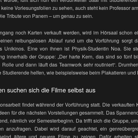
keine Vorlesungsfolien zu sehen, auch steht kein Professor am 
 Die Tribute von Panem – um genau zu sein.
gang noch Karten verkauft werden, wird im Hörsaal schon e
 einen reibungslosen Ablauf rund um die Vorführung sorgt d
s Unikinos. Eine von ihnen ist Physik-Studentin Noa. Sie st
lung innerhalb der Gruppe: „Der harte Kern, das sind so fünf 
e Rolle und dann läuft das Teamwork sehr routiniert“. Drum
 Studierende helfen, wie beispielsweise beim Plakatieren und F
en suchen sich die Filme selbst aus
ionsarbeit findet während der Vorführung statt. Die verkauften
 Ideen für die nächsten Vorstellungen gesammelt. Das Spannend
nd, nämlich vor Semesterbeginn. Da trifft sich die Gruppe, 
en anzufragen. Dabei wird darauf geachtet, ein genreübergr
lnd ältere und neuere Filme zu zeigen. Dafür arbeiten si