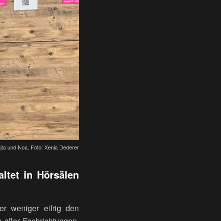
jta und Noa. Foto: Xenia Dederer
ltet in Hörsälen
r weniger eifrig den
 aller Fachrichtungen.