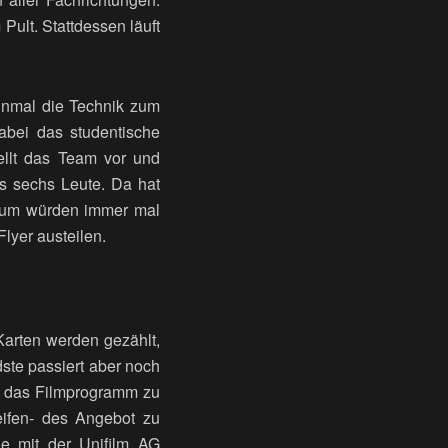
Pult. Stattdessen läuft
inmal die Technik zum
abei das studentische
ellt das Team vor und
bis sechs Leute. Da hat
herum würden immer mal
lyer austeilen.
 Karten werden gezählt,
ste passiert aber noch
um das Filmprogramm zu
eifen- des Angebot zu
e mit der Unifilm AG