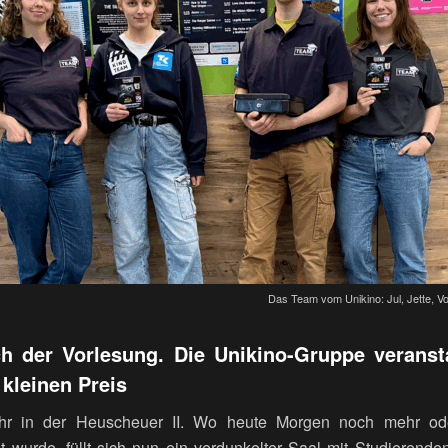
Das Team vom Unikino: Jul, Jette, Vo
h der Vorlesung. Die Unikino-Gruppe veransta
kleinen Preis
hr in der Heuscheuer II. Wo heute Morgen noch mehr ode
 wurde, füllt sich nun ein verdunkelter Saal mit Studierenden