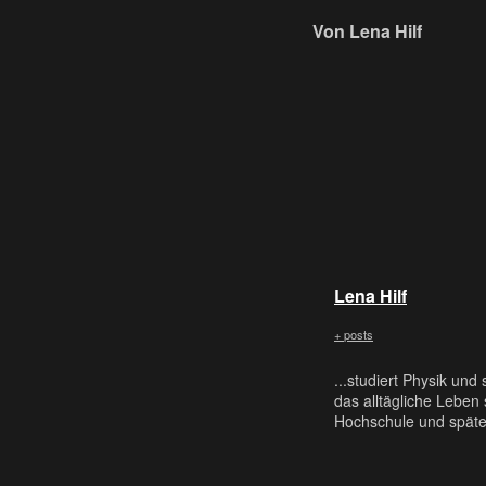
Von Lena Hilf
Lena Hilf
+ posts
...studiert Physik un
das alltägliche Leben
Hochschule und späte