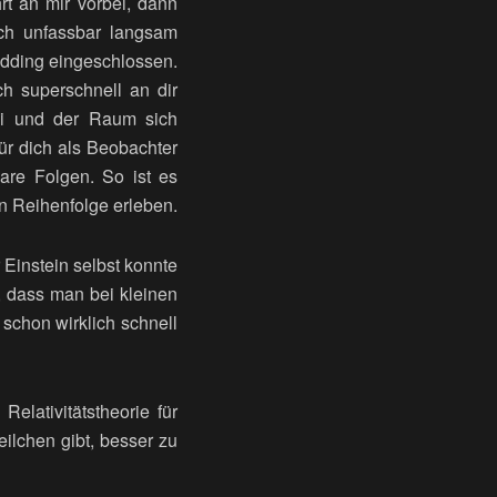
rt an mir vorbei, dann
ch unfassbar langsam
udding eingeschlossen.
ch superschnell an dir
mi und der Raum sich
ür dich als Beobachter
bare Folgen. So ist es
n Reihenfolge erleben.
 Einstein selbst konnte
, dass man bei kleinen
schon wirklich schnell
lativitätstheorie für
ilchen gibt, besser zu