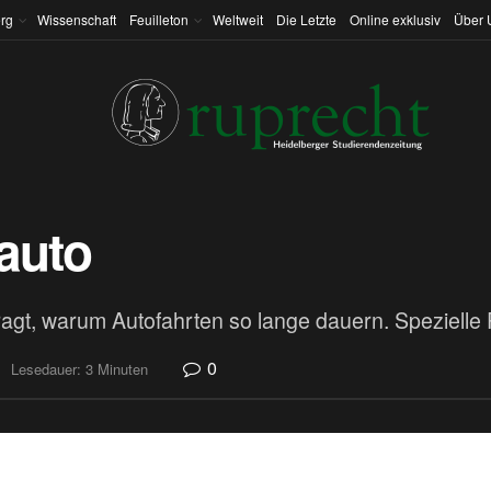
rg
Wissenschaft
Feuilleton
Weltweit
Die Letzte
Online exklusiv
Über 
eauto
t, warum Autofahrten so lange dauern. Spezielle Rela
0
Lesedauer: 3 Minuten