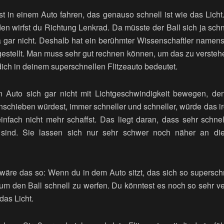
dest in einem Auto fahren, das genauso schnell ist wie das Licht.
en wirfst du Richtung Lenkrad. Da müsste der Ball sich ja sc
a gar nicht. Deshalb hat ein berühmter Wissenschaftler namens
fgestellt. Man muss sehr gut rechnen können, um das zu versteh
r dich in deinem superschnellen Flitzeauto bedeutet.
 Auto sich gar nicht mit Lichtgeschwindigkeit bewegen, denn
schieben würdest, immer schneller und schneller, würde das
nfach nicht mehr schaffst. Das liegt daran, dass sehr schn
ind. Sie lassen sich nur sehr schwer noch näher an die 
wäre das so: Wenn du in dem Auto sitzt, das sich so superschn
 um den Ball schnell zu werfen. Du könntest es noch so sehr v
das Licht.