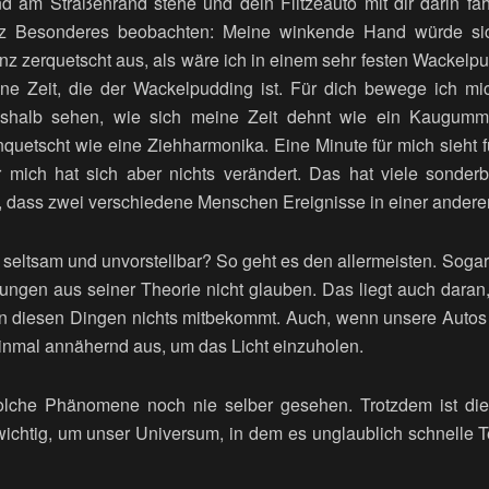
d am Straßenrand stehe und dein Flitzeauto mit dir darin fäh
z Besonderes beobachten: Meine winkende Hand würde si
 zerquetscht aus, als wäre ich in einem sehr festen Wackelp
ine Zeit, die der Wackelpudding ist. Für dich bewege ich mi
eshalb sehen, wie sich meine Zeit dehnt wie ein Kaugum
uetscht wie eine Ziehharmonika. Eine Minute für mich sieht f
 mich hat sich aber nichts verändert. Das hat viele sonder
h, dass zwei verschiedene Menschen Ereignisse in einer andere
s seltsam und unvorstellbar? So geht es den allermeisten. Sogar
ngen aus seiner Theorie nicht glauben. Das liegt auch daran
 diesen Dingen nichts mitbekommt. Auch, wenn unsere Autos 
 einmal annähernd aus, um das Licht einzuholen.
che Phänomene noch nie selber gesehen. Trotzdem ist die Re
wichtig, um unser Universum, in dem es unglaublich schnelle Te