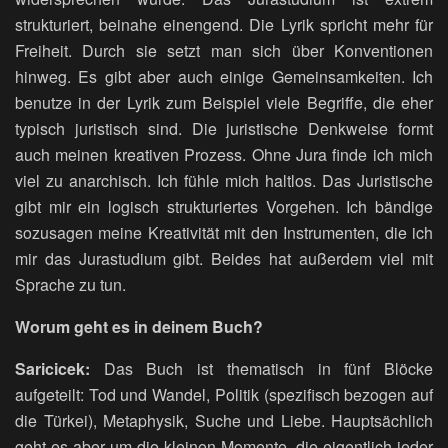
strukturiert, beinahe einengend. Die Lyrik spricht mehr für
Freiheit. Durch sie setzt man sich über Konventionen
hinweg. Es gibt aber auch einige Gemeinsamkeiten. Ich
benutze in der Lyrik zum Beispiel viele Begriffe, die eher
typisch juristisch sind. Die juristische Denkweise formt
auch meinen kreativen Prozess. Ohne Jura finde ich mich
viel zu anarchisch. Ich fühle mich haltlos. Das Juristische
gibt mir ein logisch strukturiertes Vorgehen. Ich bändige
sozusagen meine Kreativität mit den Instrumenten, die ich
mir das Jurastudium gibt. Beides hat außerdem viel mit
Sprache zu tun.
Worum geht es in deinem Buch?
Saricicek:
Das Buch ist thematisch in fünf Blöcke
aufgeteilt: Tod und Wandel, Politik (spezifisch bezogen auf
die Türkei), Metaphysik, Suche und Liebe. Hauptsächlich
geht es aber um die kleinen Momente, die eigentlich jeder