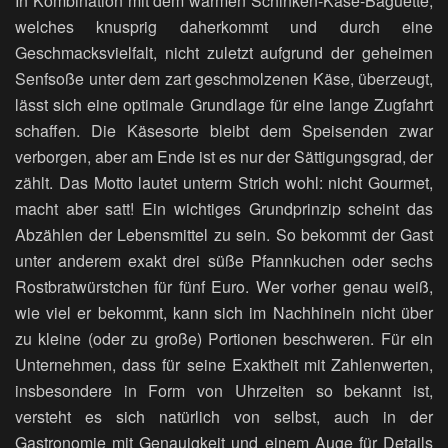
In Kombination mit dem warmen Schinken-Käse-Baguette,
welches knusprig daherkommt und durch eine
Geschmacksvielfalt, nicht zuletzt aufgrund der geheimen
Senfsoße unter dem zart geschmolzenen Käse, überzeugt,
lässt sich eine optimale Grundlage für eine lange Zugfahrt
schaffen. Die Käsesorte bleibt dem Speisenden zwar
verborgen, aber am Ende ist es nur der Sättigungsgrad, der
zählt. Das Motto lautet unterm Strich wohl: nicht Gourmet,
macht aber satt! Ein wichtiges Grundprinzip scheint das
Abzählen der Lebensmittel zu sein. So bekommt der Gast
unter anderem exakt drei süße Pfannkuchen oder sechs
Rostbratwürstchen für fünf Euro. Wer vorher genau weiß,
wie viel er bekommt, kann sich im Nachhinein nicht über
zu kleine (oder zu große) Portionen beschweren. Für ein
Unternehmen, dass für seine Exaktheit mit Zahlenwerten,
insbesondere in Form von Uhrzeiten so bekannt ist,
versteht es sich natürlich von selbst, auch in der
Gastronomie mit Genauigkeit und einem Auge für Details