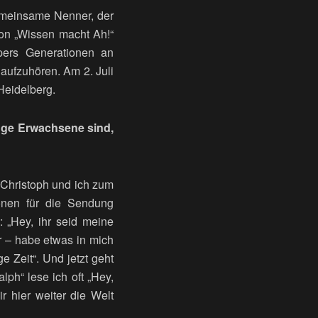
gemeinsame Nenner, der
von „Wissen macht Ah!“
pers Generationen an
aufzuhören. Am 2. Juli
 Heidelberg.
unge Erwachsene sind,
 Christoph und ich zum
onen für die Sendung
„Hey, ihr seid meine
r – habe etwas in mich
 Zeit“. Und jetzt geht
ph“ lese ich oft „Hey,
r hier weiter die Welt