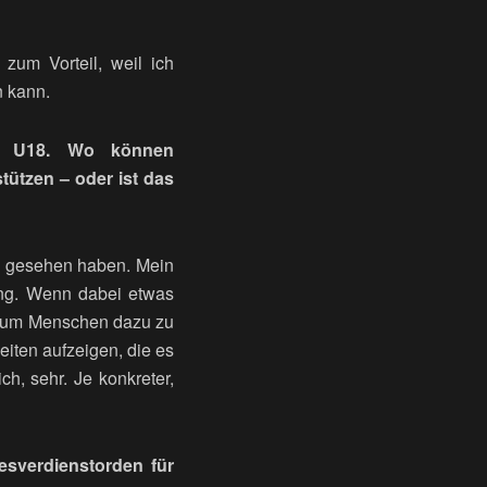
 zum Vorteil, weil ich
n kann.
hl U18. Wo können
ützen – oder ist das
en gesehen haben. Mein
tung. Wenn dabei etwas
Und um Menschen dazu zu
iten aufzeigen, die es
ch, sehr. Je konkreter,
sverdienstorden für