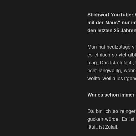
Stichwort YouTube: H
mit der Maus“ nur i
den letzten 25 Jah
Man hat heutzutage vi
es einfach so viel gib
mag. Das ist einfach,
echt langweilig, wen
wollte, weil alles irge
War es schon immer d
Da bin ich so reinge
gucken würde. Es ist
läuft, ist Zufall.