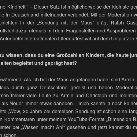
ne Kindheit!“ – Dieser Satz ist möglicherweise der kleinste 
e in Deutschland miteinander verbindet. Mit der Moderation 
hichten in der „Sendung mit der Maus“ prägt Ralph Cas
tiviert dazu, niemals mit dem Fragenstellen und Ausprobieren 
Autor beim Internationalen Literaturfestival auf dem Uniplatz in
, zu wissen, dass du eine Großzahl an Kindern, die heute j
alten begleitet und geprägt hast?
wärmend. Als ich bei der Maus angefangen habe, sind Armin,
Maus durch ganz Deutschland gereist und haben Moderati
n immer viele Leute zu Armin und Christoph und meinten: 
da als Neuer immer etwas daneben – mich kannte ja noch keine
hte „Wow, 30 Jahre bei derselben Sendung ist schon eine lange
den Kommentaren unter meinem YouTube-Format „Dimension Ral
immer bei „Wissen macht Ah!“ gesehen und jetzt kannst du mi
on schön.