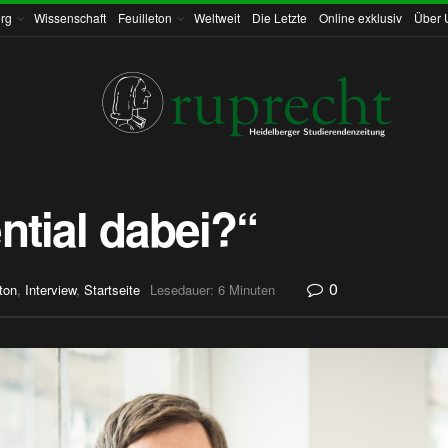
rg
Wissenschaft
Feuilleton
Weltweit
Die Letzte
Online exklusiv
Über 
ntial dabei?“
0
eton
,
Interview
,
Startseite
Lesedauer: 6 Minuten