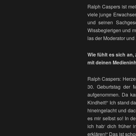
Ralph Caspers ist mei
viele junge Erwachsen
und seinen Sachgesc
Wissbegierigen und mo
las der Moderator und 
Wie fühlt es sich an
mit deinen Medieninh
Ralph Caspers: Herzer
30. Geburtstag der 
aufgenommen. Da kame
Kindheit!“ Ich stand 
hineingelacht und dac
es mir selbst so! In 
ich hab‘ dich früher 
erklären!“ Das ist sch