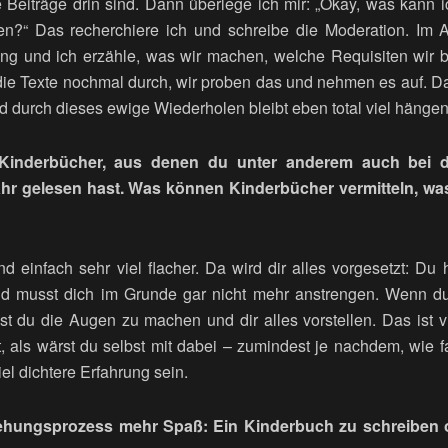
 Beiträge drin sind. Dann überlege ich mir: „Okay, was kann 
n?“ Das recherchiere ich und schreibe die Moderation. Im A
ng und ich erzähle, was wir machen, welche Requisiten wir 
die Texte nochmal durch, wir proben das und nehmen es auf. Da
nd durch dieses ewige Wiederholen bleibt eben total viel hängen
Kinderbücher, aus denen du unter anderem auch bei de
ahr gelesen hast. Was können Kinderbücher vermitteln, 
 einfach sehr viel flacher. Da wird dir alles vorgesetzt: Du 
d musst dich im Grunde gar nicht mehr anstrengen. Wenn d
 du die Augen zu machen und dir alles vorstellen. Das ist viel
t, als wärst du selbst mit dabei – zumindest je nachdem, wie fa
el dichtere Erfahrung sein.
ehungsprozess mehr Spaß: Ein Kinderbuch zu schreiben o