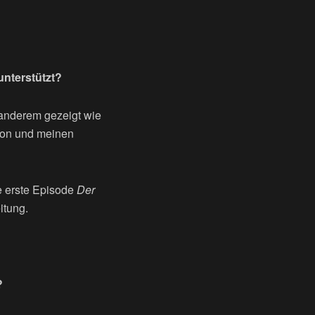
unterstützt?
r anderem gezeigt wie
rson und meinen
e erste Episode
Der
itung.
?