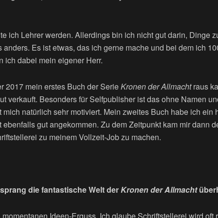
te ich Lehrer werden. Allerdings bin ich nicht gut darin, Dinge zu
s anders. Es ist etwas, das ich gerne mache und bei dem ich 
in ich dabei mein eigener Herr.
2017 mein erstes Buch der Serie
Kronen der Allmacht
raus ka
ut verkauft. Besonders für Selfpublisher ist das ohne Namen u
mich natürlich sehr motiviert. Mein zweites Buch habe ich ein 
 ist ebenfalls gut angekommen. Zu dem Zeitpunkt kam mir dann 
riftstellerei zu meinem Vollzeit-Job zu machen.
prang die fantastische Welt der
Kronen der Allmacht
über
momentanen Ideen-Erguss. Ich glaube Schriftstellerei wird oft r