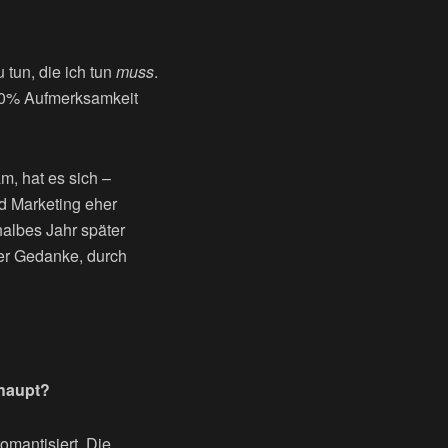
 tun, die ich tun
muss
.
100% Aufmerksamkeit
m, hat es sich –
nd Marketing eher
halbes Jahr später
der Gedanke, durch
haupt?
omantisiert. Die