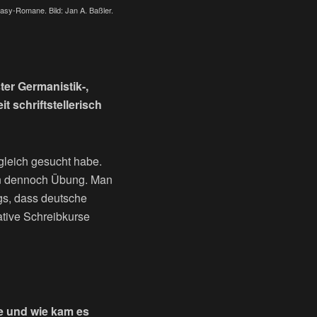
tasy-Romane. Bild: Jan A. Baßler.
ter Germanistik-,
t schriftstellerisch
gleich gesucht habe.
en dennoch Übung. Man
ngs, dass deutsche
ative Schreibkurse
e und wie kam es