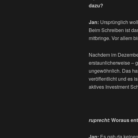
dazu?
Jan:
Ursprünglich woll
Beim Schreiben ist da
mitbringe. Vor allem b
Nachdem im Dezember 
erstaunlicherweise – g
ungewöhnlich. Das hat 
veröffentlicht und es
aktives Investment Sch
ruprecht:
Woraus ents
Jan:
Es gab da keinen 