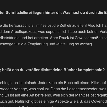
er Schriftstellerei liegen hinter dir. Was hast du durch die 
 die heraussticht ist, mir selbst die Zeit einzuteilen! Also ich h
 dem Arbeitsprozess, was super ist. Ich habe auch keinen Ver
lbstständig und frei arbeiten. Aber Druck ist Gewissermaßen sc
Deswegen ist die Zeitplanung und -einteilung so wichtig.
; heißt das du veröffentlichst deine Bücher komplett solo?
ishing ist sehr einfach. Jeder kann ein Buch mit einem Klick a
eper
der Verlage, was cool ist. Denn die Leser entscheiden wa
t. Es ist auf eine Art befreiend, weil sich der Markt selbst regel
auch gut. Natürlich gibt es einige Aspekte wie z.B. das Cover o