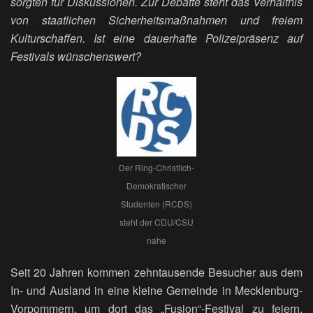
sorgten für Diskussionen. Zur Debatte steht das Verhältnis
von staatlichen Sicherheitsmaßnahmen und freiem
Kulturschaffen. Ist eine dauerhafte Polizeipräsenz auf
Festivals wünschenswert?
Der Ring-Christlich-
Demokratischer
Studenten (RCDS)
steht der CDU/CSU
nahe
Seit 20 Jahren kommen zehntausende Besucher aus dem
In- und Ausland in eine kleine Gemeinde in Mecklenburg-
Vorpommern, um dort das „Fusion“-Festival zu feiern.