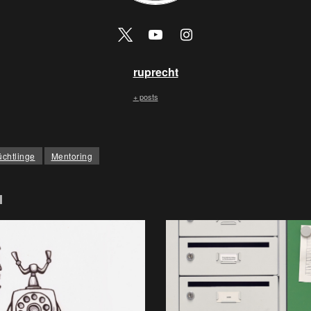
ruprecht
+ posts
üchtlinge
Mentoring
l