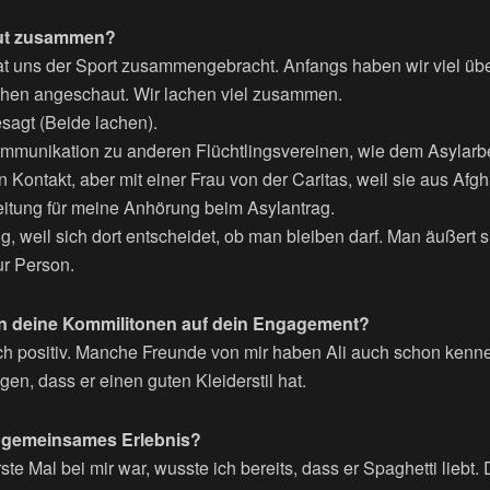
gut zusammen?
at uns der Sport zusammengebracht. Anfangs haben wir viel üb
ehen angeschaut. Wir lachen viel zusammen.
sagt (Beide lachen).
Kommunikation zu anderen Flüchtlingsvereinen, wie dem Asylarbe
 Kontakt, aber mit einer Frau von der Caritas, weil sie aus Afg
ereitung für meine Anhörung beim Asylantrag.
ig, weil sich dort entscheidet, ob man bleiben darf. Man äußert s
r Person.
ren deine Kommilitonen auf dein Engagement?
h positiv. Manche Freunde von mir haben Ali auch schon kenne
gen, dass er einen guten Kleiderstil hat.
 gemeinsames Erlebnis?
rste Mal bei mir war, wusste ich bereits, dass er Spaghetti liebt