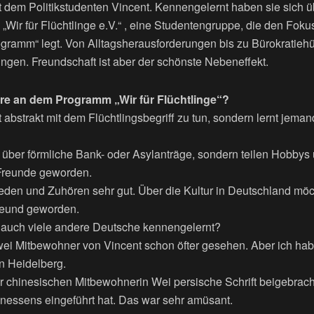
 mit dem Politikstudenten Vincent. Kennengelernt haben sie sich 
„Wir für Flüchtlinge e.V.“ , eine Studentengruppe, die den Fokus
ogramm“ legt. Von Alltagsherausforderungen bis zu Bürokratieh
en. Freundschaft ist aber der schönste Nebeneffekt.
re an dem Programm „Wir für Flüchtlinge“?
 abstrakt mit dem Flüchtlingsbegriff zu tun, sondern lernt jema
 über förmliche Bank- oder Asylanträge, sondern teilen Hobbys 
 Freunde geworden.
eden und Zuhören sehr gut. Über die Kultur in Deutschland möc
Freund geworden.
 auch viele andere Deutsche kennengelernt?
wei Mitbewohner von Vincent schon öfter gesehen. Aber ich hab
n Heidelberg.
r chinesischen Mitbewohnerin Wei persische Schrift beigebracht
nessens eingeführt hat. Das war sehr amüsant.