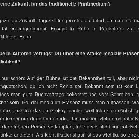
eine Zukunft für das traditionelle Printmedium?
gazinige Zukunft. Tageszeitungen sind outdated, da man Inform
r ist es angenehmer, Essays in Ruhe in Papierform zu les
N in der Bahn.
elle Autoren verfügst Du über eine starke mediale Präsen
lichkeit?
ht nur schön: Auf der Bühne ist die Bekanntheit toll, aber ni
nquatschen, ob ich nicht Ronja sei. Bekannt sein ist kein L
cht, dass man gute Buchverträge bekommt und vom Schreiben l
ar sein. Bei der medialen Präsenz muss man aufpassen, wa
aube, dass ich das ganz okay mache, weil ich es persönlich ge
dern immer nur drum herumrede. Das machen viele ernsthafte Ko
t der eigenen Person verknüpfen, indem sie nicht nur politisc
nkte anbieten. Als Identifikationsfigur ist das wichtig, so errei