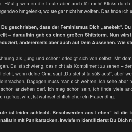
. Häufig werden die Leute aber auch für mehr Klicks durch 
rgendwo hingelenkt, wo sie gar nicht hinwollten. Das finde ich 
t Du geschrieben, dass der Feminismus Dich „anekelt“. Du
llt – daraufhin gab es einen großen Shitstorm. Nun wirst
eduziert, andererseits aber auch auf Dein Aussehen. Wie s
chnung als „jung und schön“ erledigt sich von selbst. Mit d
gen. Es ist schwierig, das nicht als Kompliment zu sehen – den
elleicht, wenn deine Oma sagt „Du siehst ja süß aus!“, aber 
Kleinmachen. Dagegen muss man sich wehren. Ich sehe aber ni
schön anziehen darf. Ich mag schön sein, ich finde viele an
 gefragt wird, ist wahrscheinlich eher ein Frauending.
te ist leider schlecht. Beschwerden ans Leben“
ist die 
nalistin mit Panikattacken. Inwiefern identifizierst Du Dich m