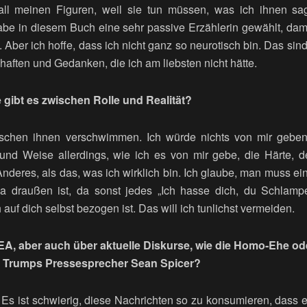
 all meinen Figuren, weil sie tun müssen, was ich ihnen sag
habe in diesem Buch eine sehr passive Erzählerin gewählt, dam
Aber ich hoffe, dass ich nicht ganz so neurotisch bin. Das si
aften und Gedanken, die ich am liebsten nicht hätte.
gibt es zwischen Rolle und Realität?
schen ihnen verschwimmen. Ich würde nichts von mir geben,
nd Weise allerdings, wie ich es von mir gebe, die Härte, der W
Anderes, als das, was ich wirklich bin. Ich glaube, man muss eine
 draußen ist, da sonst jedes „Ich hasse dich, du Schlampe
 auf dich selbst bezogen ist. Das will ich tunlichst vermeiden.
EA, aber auch über aktuelle Diskurse, wie die Homo-Ehe od
n Trumps Pressesprecher Sean Spicer?
. Es ist schwierig, diese Nachrichten so zu konsumieren, dass e