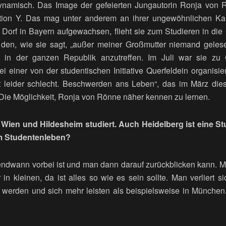
, dynamisch. Das Image der gefeierten Jungautorin Ronja von 
tion Y. Das mag unter anderem an ihrer ungewöhnlichen Karr
Dorf in Bayern aufgewachsen, flieht sie zum Studieren in die G
 den, wie sie sagt, „außer meiner Großmutter niemand gelese
in der ganzen Republik anzutreffen. Im Juli war sie zu 
ei einer von der studentischen Initiative Querfeldein organisi
t leider schlecht. Beschwerden ans Leben“, das
im März die
. Die Möglichkeit, Ronja von Rönne näher kennen zu lernen.
Wien und Hildesheim studiert. Auch Heidelberg ist eine St
am Studentenleben?
gendwann vorbei ist und man dann darauf zurückblicken kann. Ma
 in kleinen, da ist alles so wie es sein sollte. Man verliert 
ß werden und sich mehr leisten als beispielsweise in München