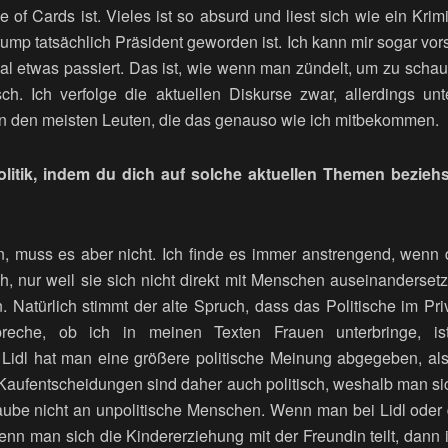
of Cards ist. Vieles ist so absurd und liest sich wie ein Krim
mp tatsächlich Präsident geworden ist. Ich kann mir sogar vor
mal etwas passiert. Das ist, wie wenn man zündelt, um zu schau
lsch. Ich verfolge die aktuellen Diskurse zwar, allerdings un
on den meisten Leuten, die das genauso wie ich mitbekommen.
litik, indem du dich auf solche aktuellen Themen beziehs
in, muss es aber nicht. Ich finde es immer anstrengend, wenn
sch, nur weil sie sich nicht direkt mit Menschen auseinanders
n. Natürlich stimmt der alte Spruch, dass das Politische im Pri
preche, ob ich in meinen Texten Frauen unterbringe, ist 
Lidl hat man eine größere politische Meinung abgegeben, al
Kaufentscheidungen sind daher auch politisch, weshalb man sich
laube nicht an unpolitische Menschen. Wenn man bei Lidl oder
enn man sich die Kindererziehung mit der Freundin teilt, dann i