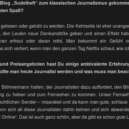
 Blog „Sudelheft“ zum klassischen Journalismus gekomm
isten Spaß?
 gelesen oder gelobt zu werden. Die Kehrseite ist eher una
 den Leuten neue Denkanstöße geben und einen Effekt habe
ran erfreut oder daran reibt. Man bekommt ein Gefühl v
s sich verliert, wenn man den ganzen Tag Netflix schaut, wie i
und Preisangeboten hast Du einige ambivalente Erfahru
llte man heute Journalist werden und was muss man bea
n Böhmermann halten, der Journalisten dazu auffordert, den Bli
ung zu heben und zum Fernsehen zu kommen. Unser Fernsehe
-rechtlichen Sender – miserabel und da kann man gute, schlaue
nn sich all diese Journalisten dahin kehren und sich abwend
Online“. Das ist auch ganz schön, aber da gibt es schon gute L