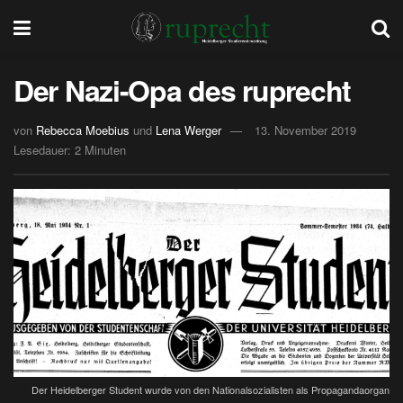
Der Nazi-Opa des ruprecht
von
Rebecca Moebius
und
Lena Werger
13. November 2019
Lesedauer: 2 Minuten
Der Heidelberger Student wurde von den Nationalsozialisten als Propagandaorgan