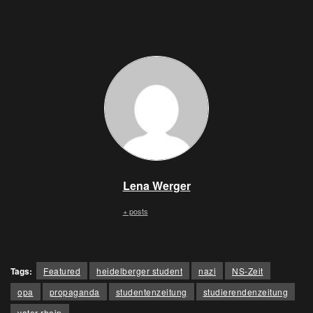
Lena Werger
+ posts
Tags:
Featured
heidelberger student
nazi
NS-Zeit
opa
propaganda
studentenzeitung
studierendenzeitung
vater rhein